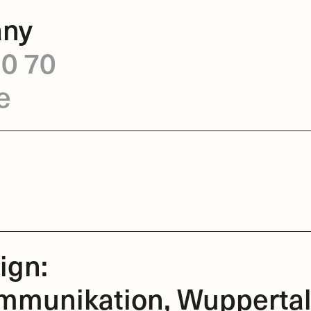
any
10 70
e
ign:
ommunikation, Wupperta