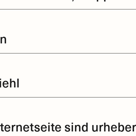
in
iehl
nternetseite sind urhebe